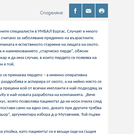
Споделяне:
ните специалисти в УМБАЛ Бургас. Случаят е много
е считано за заболяване предимно на възрастните.
ичината е естественото стареене на лещата на окото.
ва и наименованието „старческо перде“, обясни
ар и да има случаи, в които пердето се появява на
н е той.
о се премахва пердето – а именно оперативна
 раздробява и аспирира от окото, а на нейно място се
 да прецени кой от всички импланти е най-подходящ за
vity
е най-новата разработка на компанията. „Вече
кус, която позволява пациентът да не носи очила след
постави само на едно око, докато при другите трябва
офьор“, аргументира избора д-р Мутавчиев. Той първи
а упойка, като пациентът си е вкъщи още на същия