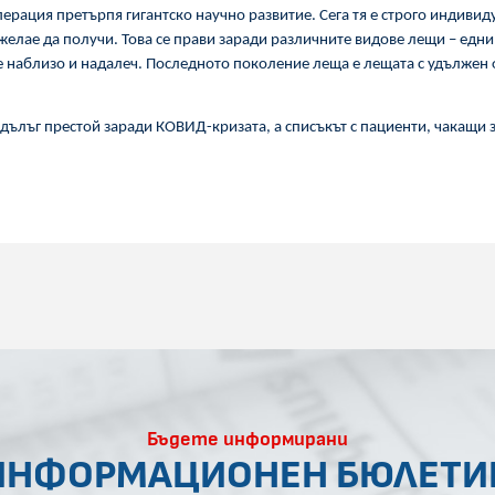
перация претърпя гигантско научно развитие. Сега тя е строго индиви
желае да получи. Това се прави заради различните видове лещи – едни
е наблизо и надалеч. Последното поколение леща е лещата с удължен ф
ълъг престой заради КОВИД-кризата, а списъкът с пациенти, чакащи з
Бъдете информирани
ИНФОРМАЦИОНЕН БЮЛЕТИ