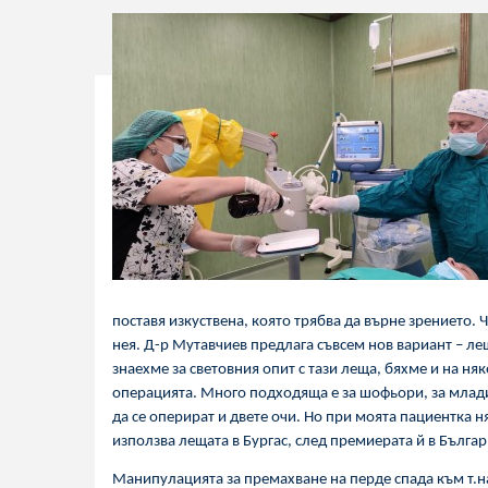
поставя изкуствена, която трябва да върне зрението. 
нея. Д-р Мутавчиев предлага съвсем нов вариант – л
знаехме за световния опит с тази леща, бяхме и на ня
операцията. Много подходяща е за шофьори, за млади 
да се оперират и двете очи. Но при моята пациентка 
използва лещата в Бургас, след премиерата й в Българ
Манипулацията за премахване на перде спада към т.на