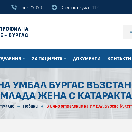
тел: *7070
Спешни случаи: 112
ПРОФИЛНА
Въведи текст за
Е - БУРГАС
ТДЕЛЕНИЯ
ЗА ПАЦИЕНТА
ДОКУМЕНТИ
КОНТАКТИ
НА УМБАЛ БУРГАС ВЪЗСТА
МЛАДА ЖЕНА С КАТАРАКТА
туално
Новини