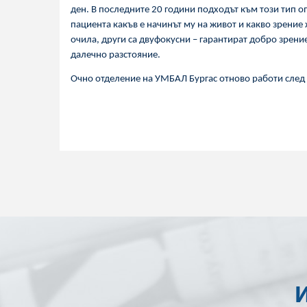
ден. В последните 20 години подходът към този тип о
пациента какъв е начинът му на живот и какво зрение 
очила, други са двуфокусни – гарантират добро зрени
далечно разстояние.
Очно отделение на УМБАЛ Бургас отново работи след д