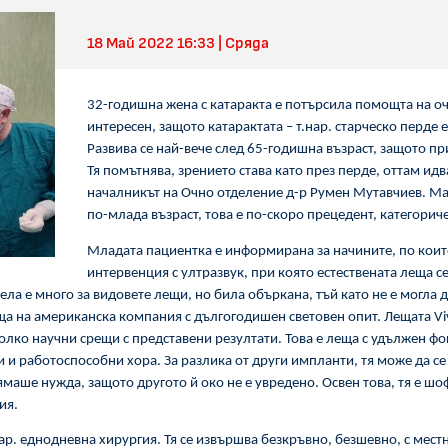
18 Май 2022 16:33 | Сряда
32-годишна жена с катаракта е потърсила помощта на оч
интересен, защото катарактата – т.нар. старческо перде 
Развива се най-вече след 65-годишна възраст, защото пр
Тя помътнява, зрението става като през перде, оттам ид
началникът на Очно отделение д-р Румен Мутавчиев. Мак
по-млада възраст, това е по-скоро прецедент, категориче
Младата пациентка е информирана за начините, по коит
интервенция с ултразвук, при която естествената леща се
Чела е много за видовете лещи, но била объркана, тъй като не е могла
еща на американска компания с дългогодишен световен опит. Лещата
Vi
колко научни срещи с представени резултати. Това е леща с удължен фо
и работоспособни хора. За разлика от други импланти, тя може да се 
нямаше нужда, защото другото й око не е увредено. Освен това, тя е ш
ия.
р. еднодневна хирургия. Тя се извършва безкръвно, безшевно, с местн