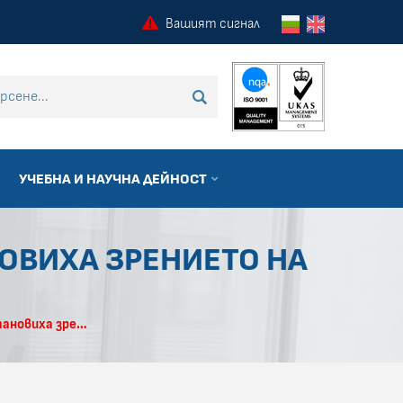
Вашият сигнал
 търсене
ТЪРСИ
УЧЕБНА И НАУЧНА ДЕЙНОСТ
НОВИХА ЗРЕНИЕТО НА
В Очно отделение на УМБАЛ Бургас възстановиха зрението на млада жена с катаракта