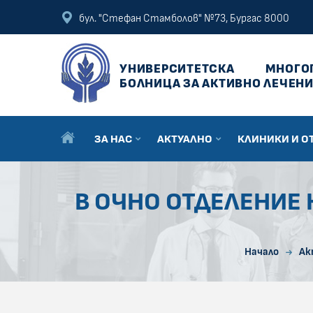
ПРЕСКОЧИ КЪМ ОСНОВНОТО СЪДЪРЖАНИЕ НА СТРАНИЦАТА
ПРЕСКОЧИ ДО КОНТЕКСТНОТО МЕНЮ
бул. "Стефан Стамболов" №73, Бургас 8000
УНИВЕРСИТЕТСКА
МНОГО
БОЛНИЦА ЗА АКТИВНО ЛЕЧЕНИ
ЗА НАС
АКТУАЛНО
КЛИНИКИ И О
В ОЧНО ОТДЕЛЕНИЕ 
Начало
Ак