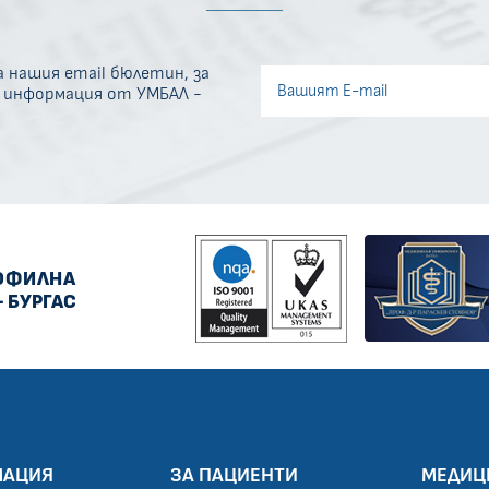
 нашия email бюлетин, за
Invisible recaptcha
а информация от УМБАЛ -
Error if any
ОФИЛНА
- БУРГАС
МАЦИЯ
ЗА ПАЦИЕНТИ
МЕДИЦ