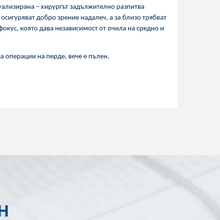
дуализирана – хирургът задължително разпитва
 осигуряват добро зрение надалеч, а за близо трябват
окус, която дава независимост от очила на средно и
а операции на перде, вече е пълен.
Н