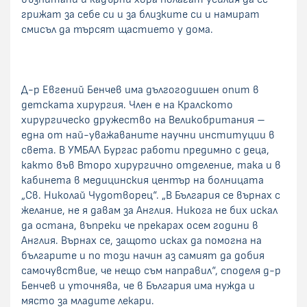
грижат за себе си и за близките си и намират
смисъл да търсят щастието у дома.
Д-р Евгений Бенчев има дългогодишен опит в
детската хирургия. Член е на Кралското
хирургическо дружество на Великобритания –
една от най-уважаваните научни институции в
света. В УМБАЛ Бургас работи предимно с деца,
както във Второ хирургично отделение, така и в
кабинета в медицинския център на болницата
„Св. Николай Чудотворец“. „В България се върнах с
желание, не я давам за Англия. Никога не бих искал
да остана, въпреки че прекарах осем години в
Англия. Върнах се, защото исках да помогна на
българите и по този начин аз самият да добия
самочувствие, че нещо съм направил“, споделя д-р
Бенчев и уточнява, че в България има нужда и
място за младите лекари.