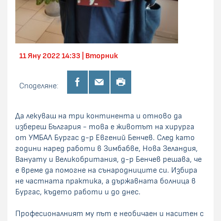
11 Яну 2022 14:33 | Вторник
Споделяне:
Да лекуваш на три континента и отново да
избереш България - това е животът на хирурга
от УМБАЛ Бургас д-р Евгений Бенчев. След като
години наред работи в Зимбабве, Нова Зеландия,
Вануату и Великобритания, д-р Бенчев решава, че
е време да помогне на сънародниците си. Избира
не частната практика, а държавната болница в
Бургас, където работи и до днес.
Професионалният му път е необичаен и наситен с