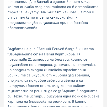
перипетии. Д-р Бенчев е единственият лекар,
който оцелява след практиката си в островната
държава Вануату. Там живеят канибали, а той е
изпратен като трети лекарски екип -
предишните два са загинали при необичайни
обстоятелства.
Съдбата на д-р Евгений Бенчев влезе в книгата
"Завърналите се" на Петя Кертикова. Тя
представя 21 истории на българи, които се
различават по интереси, занимания и стремежи,
но споделят сходна житейска траектория.
Всички те са вкусили от живота зад граница,
опознали са по-добре себе си и света и са
натрупали богат опит, след което съвсем
съзнателно са решили да се завърнат в родината
си. Техните истории рисуват една по-нюансирана
картина на българската реалност, в която
възпитани и кадърни хора полагат усилия да се