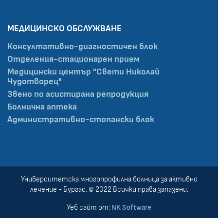
МЕДИЦИНСКО ОБСЛУЖВАНЕ
Консултативно-диагностичен блок
Отделения-стационарен прием
Медицински център "Свети Николай
Чудотворец"
Звено по асистирана репродукция
Болнична аптека
Административно-стопански блок
Университетска многопрофилна болница за активно
лечение - Бургас. © 2022 Всички права запазени.
Уеб сайт от:
NK Software