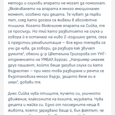
методи и слухови апарати не могат да помогнат.
„Включването на апарата е много емоционален
момент, особено при децата. Те чуват за първи
път, след като досега са живели в абсолютна
тишина. Когато включихме апарата на Сийка, тя
се просълзи. Но тъй като развитието на слуха и
говора й е останало на ниво 2-годишно дете, сега
й предстои рехабилитация – все едно тепърва се
учи да чува, да говори, да разбира как звучат
думите“, обясни д-р Цветелина Григорова от УНГ-
отделението на УМБАЛ Бургас. „Например имахме
друг пациент, който беше загубил слуха си като
възрастен – при него това разбиране и речта се
възстановиха много бързо, защото вече ги е
имал“, добави тя.
Днес Сийка чува птиците, кучето си, уличното
движение, клаксоните на колите, музиката. Чува
децата и майка си. Едно от последните неща в
живота, което зарадвало баща й, бил фактът, че