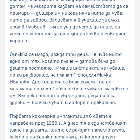
дотам, че лекарите казват на семейството да се
примири – дъщеря им никога няма нито да чува,
нито да говори. Записват я в училище за глухи
деца в Пловдив. Там се учи да чете, да пише, да
чете по устните, за да разбира какво й говорят
хората.
Омъжва се млада, ражда три деца. Не чува нито
едно от тях, когато плаче – затова била до
децата постояно. „Имаше инстинкт, не чуваше,
но ги разбираше, че плачат“, споделя Милка
Иванова. Днес децата са вече големи, но до
миналата пролет Сийка не беше чувала гласовете
им. Въпреки нейното увреждане, децата й са
здрави – всички чуват и говорят прекрасно.
Първата кохлеарна имплантация в света е
направена през 1986 г. А днес тя е единственият
шанс на децата, които се раждат напълно глухи,
както и на всички останали, на които други