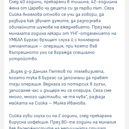
След 40 години, прекарани в тишина, 42-годишна
жена от Царево чу децата си за първи път. Сега
Сийка Ангелова отново се учи да говори, да
разбира как звучат думите, да разпознава
обичайните шумове на ежедневието. През май
миналата година лекари от УНГ-отделението на
УМБАЛ Бургас връщат слуха й с кохлеарна
имплантация – операция, при която във
вътрешното ухо се вгражда специално
устройство.
„Видях д-р Даниел Петков по телевизията,
когато тука в Бургас са започнали да правят
тази операция. Веднага го потърсих в гугъл,
записахме час и дъщеря ми се оперира. Сега сме
много, много щастливи, че тя чува“, разказа
майката на Сийка – Милка Иванова.
Сийка губи слуха си на 2 години, след прекарана
вирусна инфекция. През 80-те години на миналия
век възможностите на медицината стигат