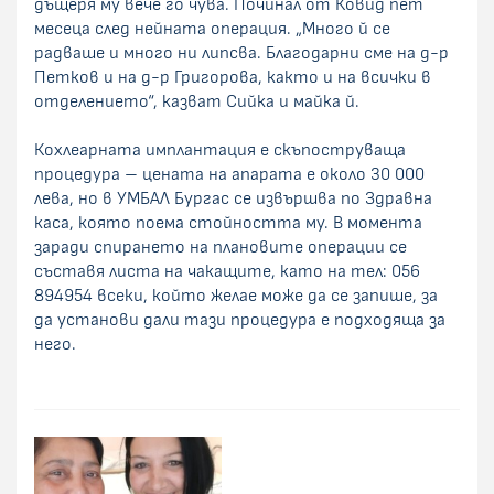
дъщеря му вече го чува. Починал от Ковид пет
месеца след нейната операция. „Много й се
радваше и много ни липсва. Благодарни сме на д-р
Петков и на д-р Григорова, както и на всички в
отделението“, казват Сийка и майка й.
Кохлеарната имплантация е скъпоструваща
процедура – цената на апарата е около 30 000
лева, но в УМБАЛ Бургас се извършва по Здравна
каса, която поема стойността му. В момента
заради спирането на плановите операции се
съставя листа на чакащите, като на тел: 056
894954 всеки, който желае може да се запише, за
да установи дали тази процедура е подходяща за
него.