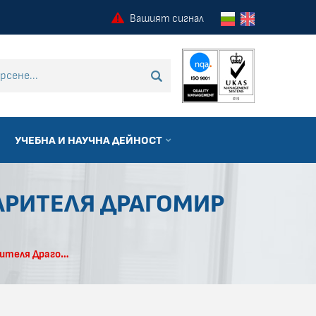
Вашият сигнал
 търсене
ТЪРСИ
УЧЕБНА И НАУЧНА ДЕЙНОСТ
АРИТЕЛЯ ДРАГОМИР
Инфекциозно отделение благодари на дарителя Драгомир Чакъров