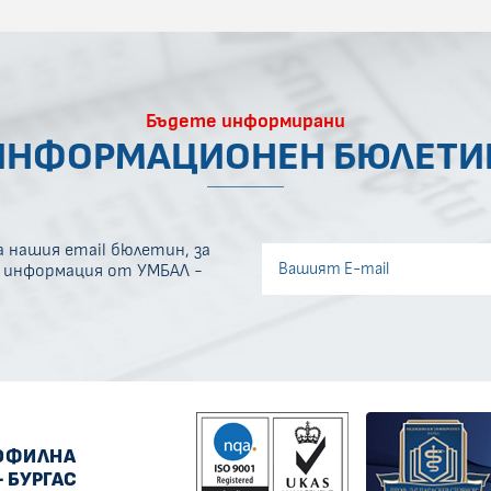
Бъдете информирани
ИНФОРМАЦИОНЕН БЮЛЕТИ
 нашия email бюлетин, за
Invisible recaptcha
а информация от УМБАЛ -
Error if any
ОФИЛНА
- БУРГАС