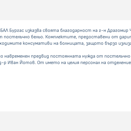
БАЛ Бургас изказва своята благодарност на г-н Драгомир
т постелъчно бельо. Комплектите, предоставени от дарит
ходимите консумативи на болницата, защото бързо излиз
но навременен предвид постоянната нужда от постелъчно
д-р Иван Йотов. От името на целия персонал на отделени