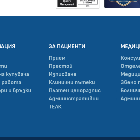
МАЦИЯ
ЗА ПАЦИЕНТИ
МЕДИЦ
Прием
Консул
нти
Престой
Отделе
на купувача
Изписване
Медици
а работа
Клинични пътеки
Звено 
ри и връзки
Платен ценоразпис
Болнич
Административни
Админи
ТЕЛК