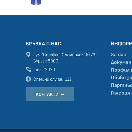
ВРЪЗКА С НАС
ИНФОР
За нас
бул. "Стефан Стамболов" №73
Бургас 8000
Докуме
тел: *7070
Профил 
Обяви з
Спешни случаи: 112
Партньо
Галерия
КОНТАКТИ