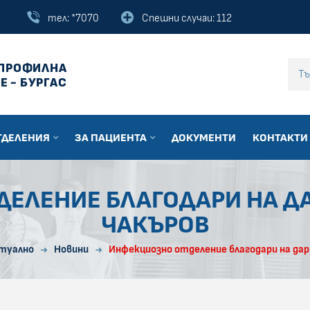
тел: *7070
Спешни случаи: 112
ПРОФИЛНА
Въведи текст за
Е - БУРГАС
ТДЕЛЕНИЯ
ЗА ПАЦИЕНТА
ДОКУМЕНТИ
КОНТАКТИ
ЕЛЕНИЕ БЛАГОДАРИ НА Д
ЧАКЪРОВ
туално
Новини