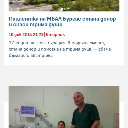
Пациентка на МБАЛ Бургас стана донор
и спаси трима души
16 дек 2014 21:21 | вторник
37-годишна жена, изпадала в мозъчна смърт,
стана донор и помогна на трима души – двама
българи и австриец.