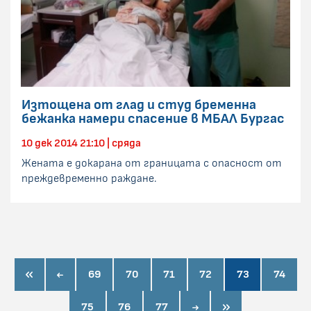
Изтощена от глад и студ бременна
бежанка намери спасение в МБАЛ Бургас
10 дек 2014 21:10 | сряда
Жената е докарана от границата с опасност от
преждевременно раждане.
first page
prev page
69
70
71
72
73
74
next page
last page
75
76
77