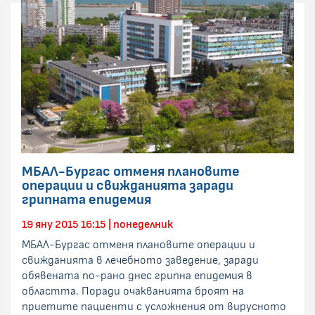
МБАЛ-Бургас отменя плановите
операции и свижданията заради
грипната епидемия
19 яну 2015 16:15 | понеделник
МБАЛ-Бургас отменя плановите операции и
свижданията в лечебното заведение, заради
обявената по-рано днес грипна епидемия в
областта. Поради очакванията броят на
приетите пациенти с усложнения от вирусното