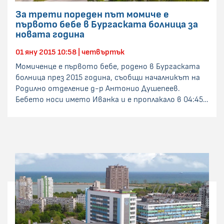
За трети пореден път момиче е
първото бебе в Бургаската болница за
новата година
01 яну 2015 10:58 | четвъртък
Момиченце е първото бебе, родено в Бургаската
болница през 2015 година, съобщи началникът на
Родилно отделение д-р Антонио Душепеев.
Бебето носи името Иванка и е проплакало в 04:45…