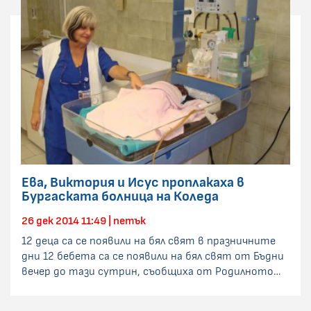
Ева, Виктория и Исус проплакаха в
Бургаската болница на Коледа
26 дек 2014 11:49 | петък
12 деца са се появили на бял свят в празничните
дни 12 бебета са се появили на бял свят от Бъдни
вечер до тази сутрин, съобщиха от Родилното…