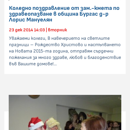
Коледно поздравление от зам.-кмета по
здравеопазване в община Бургас д-р
Лорис Мануелян
23 дек 2014 14:03 | вторник
Уважаеми колеги, В навечерието на светлите
празници – Рождество Христово и настъпването
на Новата 2015-та година, отправям сърдечни
пожелания за много здраве, любов и благоденствие
във Вашите домове!…