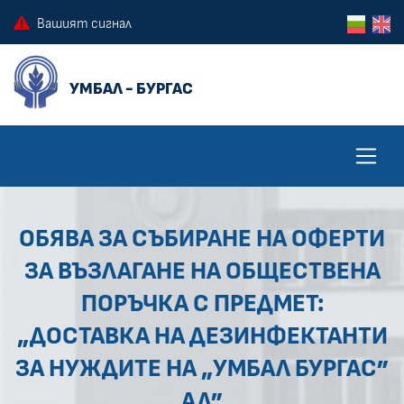
ПРЕСКОЧИ КЪМ ОСНОВНОТО СЪДЪРЖАНИЕ НА СТРАНИЦАТА
ПРЕСКОЧИ ДО КОНТЕКСТНОТО МЕНЮ
Вашият сигнал
ОБЯВА ЗА СЪБИРАНЕ НА ОФЕРТИ
ЗА ВЪЗЛАГАНЕ НА ОБЩЕСТВЕНА
ПОРЪЧКА С ПРЕДМЕТ:
„ДОСТАВКА НА ДЕЗИНФЕКТАНТИ
ЗА НУЖДИТЕ НА „УМБАЛ БУРГАС”
АД”