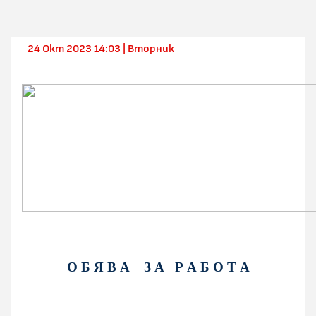
24 Окт 2023 14:03 | Вторник
О Б Я В А З А Р А Б О Т А