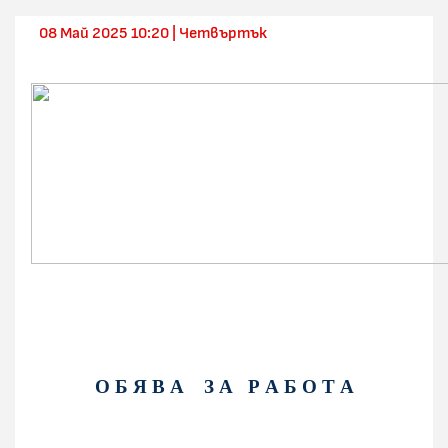
08 Май 2025 10:20 | Четвъртък
О Б Я В А З А Р А Б О Т А