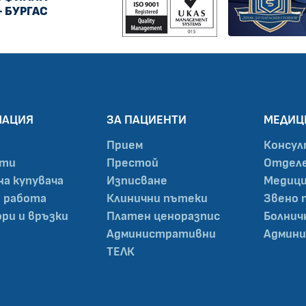
- БУРГАС
МАЦИЯ
ЗА ПАЦИЕНТИ
МЕДИЦ
Прием
Консул
нти
Престой
Отделе
на купувача
Изписване
Медици
а работа
Клинични пътеки
Звено 
ри и връзки
Платен ценоразпис
Болнич
Административни
Админи
ТЕЛК