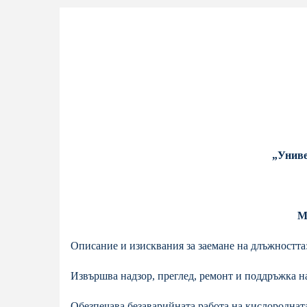
„Униве
М
Описание и изисквания за заемане на длъжността
Извършва надзор, преглед, ремонт и поддръжка н
Обезпечава безаварийната работа на кислороднат