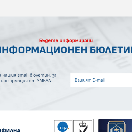
Бъдете информирани
ИНФОРМАЦИОНЕН БЮЛЕТИ
 нашия email бюлетин, за
Invisible recaptcha
а информация от УМБАЛ -
Error if any
ОФИЛНА