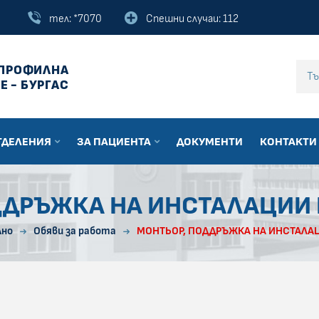
тел: *7070
Спешни случаи: 112
ПРОФИЛНА
Въведи текст за
Е - БУРГАС
ТДЕЛЕНИЯ
ЗА ПАЦИЕНТА
ДОКУМЕНТИ
КОНТАКТИ
ДДРЪЖКА НА ИНСТАЛАЦИИ 
лно
Обяви за работа
МОНТЬОР, ПОДДРЪЖКА НА ИНСТАЛА