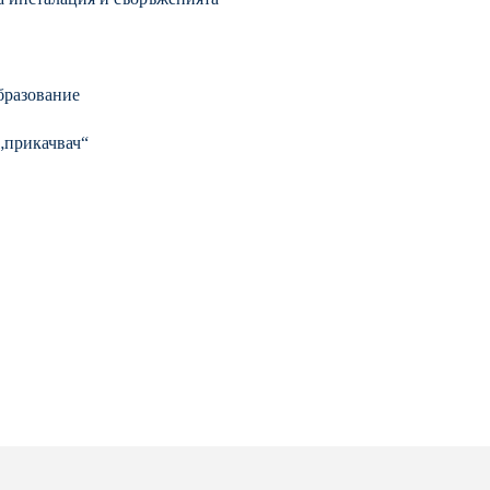
бразование
„прикачвач“