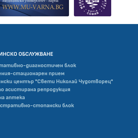
ИНСКО ОБСЛУЖВАНЕ
тативно-диагностичен блок
ния-стационарен прием
нски център "Свети Николай Чудотворец"
по асистирана репродукция
на аптека
стративно-стопански блок