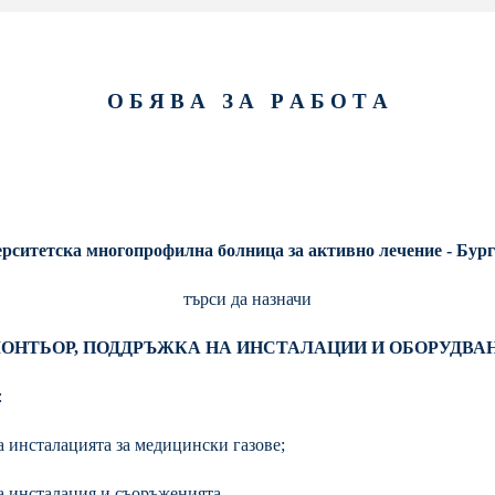
О Б Я В А З А Р А Б О Т А
рситетска многопрофилна болница за активно лечение - Бур
търси да назначи
ОНТЬОР, ПОДДРЪЖКА НА ИНСТАЛАЦИИ И ОБОРУДВА
:
а инсталацията за медицински газове;
а инсталация и съоръженията