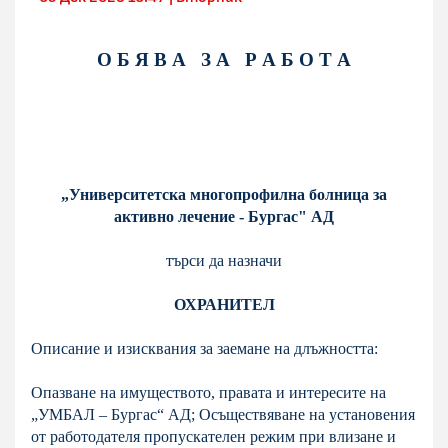
О Б Я В А З А Р А Б О Т А
„Университетска многопрофилна болница за
активно лечение - Бургас" АД
търси да назначи
ОХРАНИТЕЛ
Описание и изисквания за заемане на длъжността:
Опазване на имуществото, правата и интересите на
„УМБАЛ – Бургас“ АД; Осъществяване на установения
от работодателя пропускателен режим при влизане и