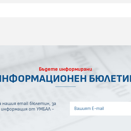
Бъдете информирани
ИНФОРМАЦИОНЕН БЮЛЕТИ
 нашия email бюлетин, за
Invisible recaptcha
а информация от УМБАЛ -
Error if any