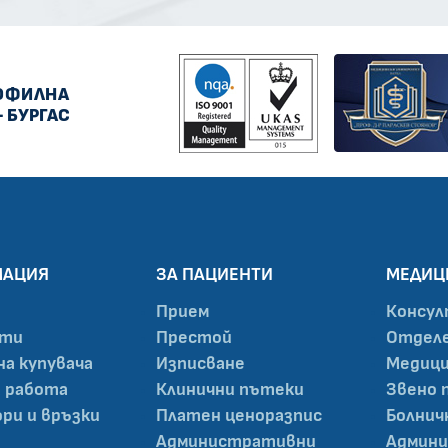
ОФИЛНА
- БУРГАС
МАЦИЯ
ЗА ПАЦИЕНТИ
МЕДИЦ
Прием
Консул
нти
Престой
Отделе
на купувача
Изписване
Медици
а работа
Клинични пътеки
Звено 
ри и връзки
Платен ценоразпис
Болнич
Административни
Админи