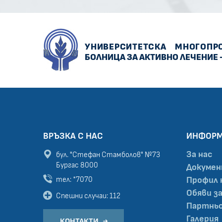
УНИВЕРСИТЕТСКА
МНОГОПР
БОЛНИЦА ЗА АКТИВНО ЛЕЧЕНИЕ 
ВРЪЗКА С НАС
ИНФОР
За нас
бул. "Стефан Стамболов" №73
Бургас 8000
Докуме
тел: *7070
Профил 
Обяви з
Спешни случаи: 112
Партньо
Галерия
КОНТАКТИ