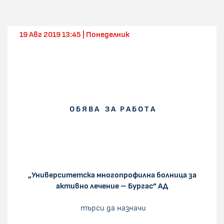
19 Авг 2019 13:45 | Понеделник
О Б Я В А З А Р А Б О Т А
„Университетска многопрофилна болница за
активно лечение – Бургас” АД
търси да назначи