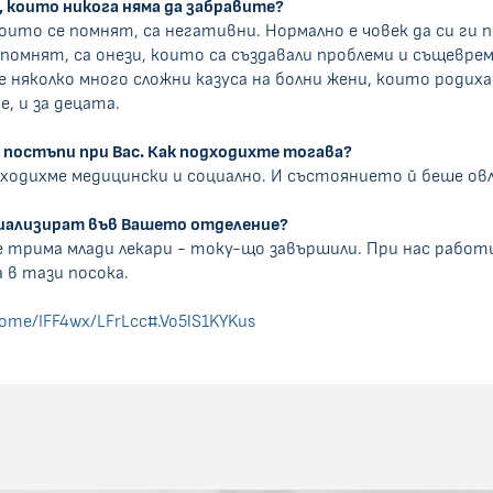
, които никога няма да забравите?
които се помнят, са негативни. Нормално е човек да си ги 
помнят, са онези, които са създавали проблеми и същевре
 няколко много сложни казуса на болни жени, които родих
, и за децата.
 постъпи при Вас. Как подходихте тогава?
ходихме медицински и социално. И състоянието й беше овл
ециализират във Вашето отделение?
е трима млади лекари - току-що завършили. При нас работи
 в тази посока.
home/IFF4wx/LFrLcc#.Vo5lS1KYKus