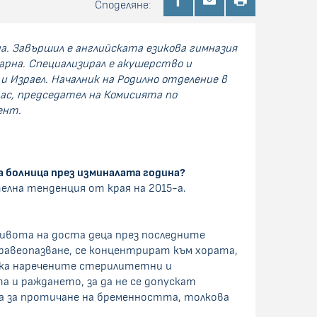
Споделяне:
на. Завършил е английската езикова гимназия
Варна. Специализирал е акушерство и
и Израел. Началник на Родилно отделение в
ас, председател на Комисията по
ент.
та болница през изминалата година?
елна тенденция от края на 2015-а.
живота на доста деца през последните
дравеопазване, се концентрират към хората,
така наречените стерилитетни и
 и раждането, за да не се допускат
та за протичане на бременността, толкова