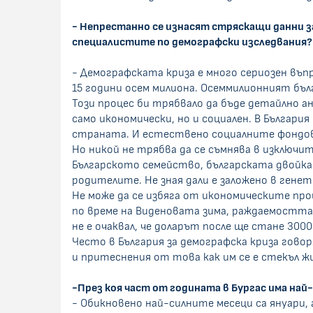
- Непрестанно се изнасят стряскащи данни за
специалистите по демографски изследвания?
- Демографската криза е много сериозен въп
15 години осем милиона. Осеммилионният бълг
Този процес би трябвало да бъде детайлно а
само икономически, но и социален. В Българи
страната. И естествено социалните фондов
Но никой не трябва да се съмнява в изключи
Българското семейство, българската двойка мн
родителите. Не зная дали е заложено в генет
Не може да се избяга от икономическите про
по време на Виденовата зима, раждаемостта
не е очаквал, че доларът после ще стане 3000
Често в България за демографска криза гов
и притеснения от това как им се е стекъл ж
-През коя част от годината в Бургас има най
- Обикновено най-силните месеци са януари,