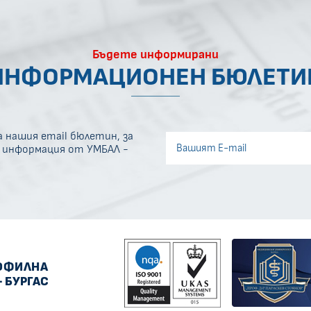
Бъдете информирани
ИНФОРМАЦИОНЕН БЮЛЕТИ
 нашия email бюлетин, за
Invisible recaptcha
а информация от УМБАЛ -
Error if any
ОФИЛНА
- БУРГАС