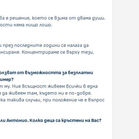
а е решение, което се взима от двама души.
нности няма нищо лошо.
през последните години се налага да
ансиране. Концентрираме се върху тези,
ъзползват от възможността за безплатни
ример?
ът му. Ние всъщност живеем всички в една
 да живеем там, където ни е по-добре.
ка такива случаи, при положение че е въпрос
и Антонио. Колко деца са кръстени на Вас?