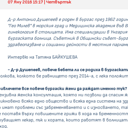
07 Яну 2016 15:17 | Четвъртък
Д-р Антонио Душепеев е роден в Бургас през 1962 годи
"Гео Милев" в морския град и Медицинска академия във 
гинекология в столицата. Има специализации в Унгария 
бургаската болница. Съветник в Общински съвет-Бург
здравеопазване и социални дейности в местния парлам
Интервю на Татяна БАЙКУШЕВА
- Д-р Душепеев, повече бебета ли се родиха в бургаска
лкова, колкото бе равнището през 2014-а, с лека положит
привлечете все повече бургаски жени да раждат именно тук?
нзивна женска консултация, която ни позволи да спасим 
икновено всяко едно общество и всяка една система на з
то имат проблеми със забременяването и с износването, 
поставя върху повишените грижи в хода на бременността
екуващият лекар, пък и хората, които работят в болница
ход.