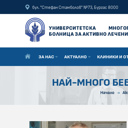
ПРЕСКОЧИ КЪМ ОСНОВНОТО СЪДЪРЖАНИЕ НА СТРАНИЦАТА
ПРЕСКОЧИ ДО КОНТЕКСТНОТО МЕНЮ
бул. "Стефан Стамболов" №73, Бургас 8000
УНИВЕРСИТЕТСКА
МНОГО
БОЛНИЦА ЗА АКТИВНО ЛЕЧЕНИ
ЗА НАС
АКТУАЛНО
КЛИНИКИ И О
НАЙ-МНОГО БЕБ
Начало
Ак