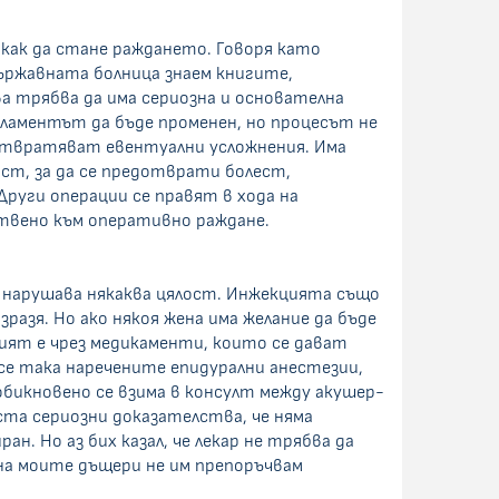
а как да стане раждането. Говоря като
ържавната болница знаем книгите,
ва трябва да има сериозна и основателна
гламентът да бъде променен, но процесът не
едотвратяват евентуални усложнения. Има
ост, за да се предотврати болест,
руги операции се правят в хода на
ествено към оперативно раждане.
се нарушава някаква цялост. Инжекцията също
зразя. Но ако някоя жена има желание да бъде
ният е чрез медикаменти, които се дават
 се така наречените епидурални анестезии,
бикновено се взима в консулт между акушер-
ста сериозни доказателства, че няма
. Но аз бих казал, че лекар не трябва да
 на моите дъщери не им препоръчвам