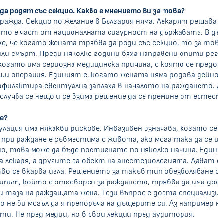
да родят със секцио. Какво е мнението Ви за това?
а ражда. Секцио по желание в България няма. Лекарят решав
ято е част от националната сигурност на държавата. В д
же, че когато жената трябва да роди със секцио, то за то
ли смърт. Преди няколко години бяха направени опити ре
а, когато има сериозна медицинска причина, с която се пр
ърши операция. Единият е, когато жената няма родова дейн
филактира евентуална заплаха в началото на раждането. Д
, случва се нещо и се взима решение да се премине от ест
е?
пулация има някакви рискове. Инвазивен означава, когато 
 при раждане е съвместима с живота, ако мога така да се и
о, това може да бъде постигнато по няколко начина. Еди
на лекаря, а другите са обект на анестезиологията. Дават
 се вкарва игла. Решението за такъв тип обезболяване о
екипът, който е отговорен за раждането, трябва да има до
аза на раждащата жена. Този въпрос е доста специализиран
о не би могъл да я препоръча на дъщерите си. Аз например
ъти. Не пред медии, но в свои лекции пред аудитория.