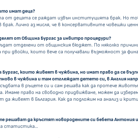
оито имат деца?
та от децата се раждат извън институцията брак. Но тов
в брак. Лично аз мисля, че в консервативните човешки це
делят от Община Бургас за инвитро процедури?
бъдат отделени от общинския бюджет. По няколко причини 
 при двойки, които вече са получавали възможност за фин
на Бургас, които живеят в чужбина, но имат право да се в
тново в чужбина и там отглеждат детето си, в Англия нап
жи съдбата в ръцете си и сам решава как да протече живот
а. Имаме право на свободно придвижване, можем да изберем
т да живеят в България. Как да подложим на анализ и крити
 те решават да кръстят новородените си бебета Антония ил
кава статистика…