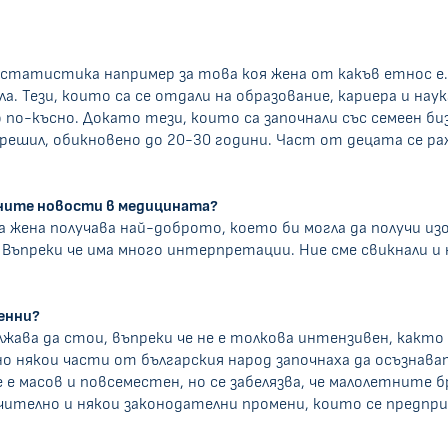
 статистика например за това коя жена от какъв етнос е.
ила. Тези, които са се отдали на образование, кариера и н
по-късно. Докато тези, които са започнали със семеен би
решил, обикновено до 20-30 години. Част от децата се ра
дните новости в медицината?
 жена получава най-доброто, което би могла да получи и
ъпреки че има много интерпретации. Ние сме свикнали и н
енни?
жава да стои, въпреки че не е толкова интензивен, както
някои части от българския народ започнаха да осъзнават, 
е масов и повсеместен, но се забелязва, че малолетните б
телно и някои законодателни промени, които се предприех