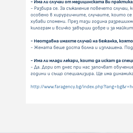
- Има ли случаи от медицинската Ви практика
- Разбира се. За съжаление повечето случаи, 
особено в хирургичните, случаите, които се 
хубави спомени. През тази година разрешихме
килограм и всичко завърши добре и за майките
- Неотдавна имахте случай на бежанка, която
- Жената беше доста болна и изплашена. Под
- Има ли млади лекари, които да искат да сп
- Да. Дори от днес при нас започват обучени
години и също специализира. Ще има динамика
http://www.faragency.bg/index.php?lang=bg&r=