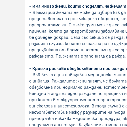
- Има много жени, които споделят, че желаят 
- В България жената не може да избира как д
представител на една лекарска общност, ко
препрочитаме ги. С малко думи може да се ка
причина, която да предотврати заболяване и
бе доведен докрай. Сега със секцио се ражд
различни случаи, когато се налага да се изв
предизвикана от бременността или да се про
раждането. Т.е. жената е започнала да ражда
- Крие ли рискове обезболяването при раждан
- Във всяка една инвазивна медицинска мани
е инвазия. Раждалите жени знаят, че болката
обезболена при нормално раждане, естествен
венозно в хода на едно раждане по преценка 
при които в междупрешленното пространство
гинеколога и анестезиолога. В този случай 
несъответствие между размерите на плода и т
препоръчва някаква медицинска процедура, ак
епидурална анестезия. Казвал съм го много п