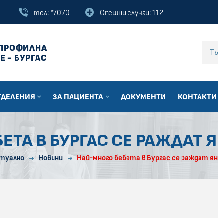
тел: *7070
Спешни случаи: 112
ПРОФИЛНА
Въведи текст за
Е - БУРГАС
ТДЕЛЕНИЯ
ЗА ПАЦИЕНТА
ДОКУМЕНТИ
КОНТАКТИ
ЕТА В БУРГАС СЕ РАЖДАТ Я
туално
Новини
Най-много бебета в Бургас се раждат ян