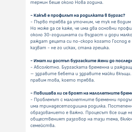
термин беше около Нова година.
- Какъв е профилът на родилката в Бургас?
- Първо трябва да уточним, че тук не водим
Но може да се каже, че има два основни проф
около 30-годишната си възраст и дори малко 
раждат децата си по-скоро когато Господ е 
казват - не го исках, стана грешка.
- Имат ли достъп бургаските жени до после
- Абсолютно. Бургаската бременна и раждаща
– здравите бебета и здравите майки вкъщи. В
правим това, което трябва.
- Повишава ли се броят на малолетните брем
- Проблемът с малолетните бременни продъл
има тринадесетгодишна родилка. Постепенно 
образованието е важно. Процесът все още не 
общественият разговор на тази тема, включи
семейства.