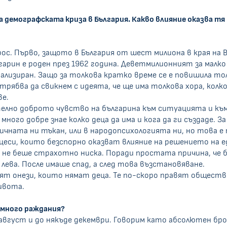
 демографската криза в България. Какво влияние оказва тя
рос. Първо, защото в България от шест милиона в края н
арин е роден през 1962 година. Деветмилионният за малко 
нализиран. Защо за толкова кратко време се е повишила 
я трябва да свикнем с идеята, че ще има толкова хора, ко
е.
телно доброто чувство на българина към ситуацията и към
ого добре знае колко деца да има и кога да ги създаде. За 
ичната ни тъкан, или в народопсихологията ни, но това е 
цеси, които безспорно оказват влияние на решението на е
 не беше страхотно ниска. Поради простата причина, че 
 лева. После имаше спад, а след това възстановяване.
орят онези, които нямат деца. Те по-скоро правят обще
ивота.
-много раждания?
 август и до някъде декември. Говорим като абсолютен бро