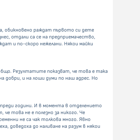
аука, обикновено раждат първото си дете
знес, отдали са се на предприемачество,
ждат и по-скоро нежелани. Някои майки
зобщо. Резултатите показват, че това е така
а добри, и на лоши думи по наш адрес. Но
 преди години. И в момента в отделението
че това не е полезно за никого. Че
ременни не са чак толкова много. Явно
а, доведоха до наливане на разум в някои