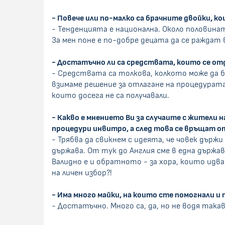
- Повече или по-малко са брачните двойки, к
- Тенденцията е национална. Около половина
За мен поне е по-добре децата да се раждат 
- Достатъчно ли са средствата, които се от
- Средствата са толкова, колкото може да 
взимаме решение за отлагане на процедурата
които досега не са получавали.
- Какво е мнението Ви за случаите с жители 
процедури инвитро, а след това се връщат о
- Трябва да свикнем с идеята, че човек дър
държава. От тук до Англия сме в една държав
Валидно е и обратното - за хора, които идва
на личен избор?!
- Има много майки, на които сте помогнали и
- Достатъчно. Много са, да, но не водя та