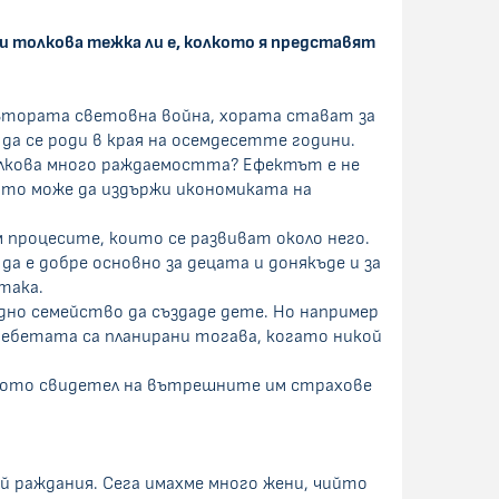
 и толкова тежка ли е, колкото я представят
а Втората световна война, хората стават за
да се роди в края на осемдесетте години.
толкова много раждаемостта? Ефектът е не
лкото може да издържи икономиката на
 процесите, които се развиват около него.
да е добре основно за децата и донякъде и за
така.
дно семейство да създаде дете. Но например
бебетата са планирани тогава, когато никой
ството свидетел на вътрешните им страхове
й раждания. Сега имахме много жени, чийто