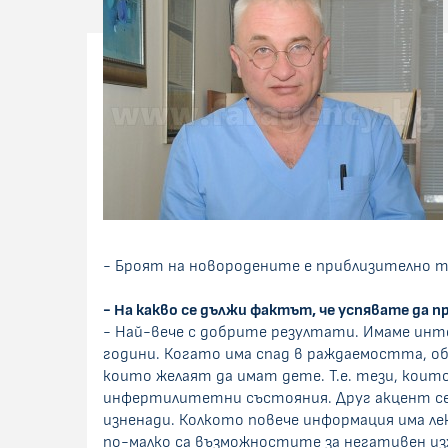
- Броят на новородените е приблизително то
- На какво се дължи фактът, че успявате да 
- Най-вече с добрите резултати. Имаме инте
години. Когато има спад в раждаемостта, об
които желаят да имат дете. Т.е. тези, кои
инфертилитетни състояния. Друг акцент се 
изненади. Колкото повече информация има л
по-малко са възможностите за негативен из