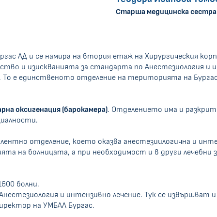
Старша медицинска сестра
гас АД и се намира на втория етаж на Хирургическия корп
во и изискванията за стандарта по Анестезиология и ин
ли. То е единственото отделение на територията на Бургас
арна оксигенация (барокамера)
. Отделението има и разкрит
циалности.
ентно отделение, което оказва анестезиилогична и инте
а на болницата, а при необходимост и в други лечебни з
600 болни.
 Анестезиология и интензивно лечение. Тук се извършват и
иректор на УМБАЛ Бургас.