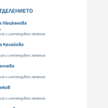
ТДЕЛЕНИЕТО
а Люцканова
р
ия и интензивно лечение
а Кехайова
ия и интензивно лечение
анчева
ия и интензивно лечение
анков
ия и интензивно лечение