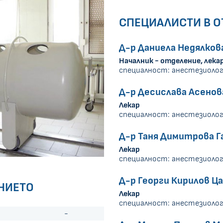
СПЕЦИАЛИСТИ В О
Д-р Даниела Недялков
Началник - отделение, лека
специалност: анестезиолог
Д-р Десислава Асенов
Лекар
специалност: анестезиолог
Д-р Таня Димитрова Г
Лекар
специалност: анестезиолог
Д-р Георги Кирилов Ц
НИЕТО
Лекар
специалност: анестезиолог
-