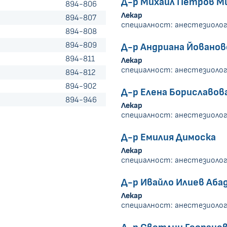
Д-р Михаил Петров М
894-806
Лекар
894-807
специалност: анестезиолог
894-808
894-809
Д-р Андриана Йовано
894-811
Лекар
специалност: анестезиолог
894-812
894-902
Д-р Елена Бориславов
894-946
Лекар
специалност: анестезиолог
Д-р Емилия Димоска
Лекар
специалност: анестезиолог
Д-р Ивайло Илиев Аба
Лекар
специалност: анестезиолог