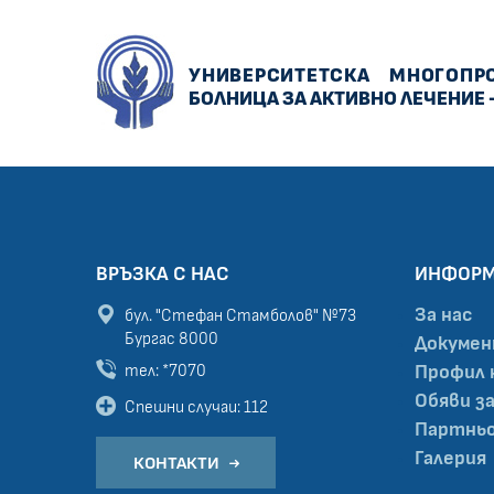
УНИВЕРСИТЕТСКА
МНОГОПР
БОЛНИЦА ЗА АКТИВНО ЛЕЧЕНИЕ 
ВРЪЗКА С НАС
ИНФОР
За нас
бул. "Стефан Стамболов" №73
Бургас 8000
Докуме
тел: *7070
Профил 
Обяви з
Спешни случаи: 112
Партньо
Галерия
КОНТАКТИ