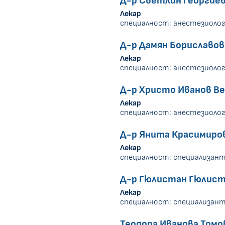
Д-р Светлин Георгие
Лекар
специалност: анестезиолог
Д-р Дамян Бориславов
Лекар
специалност: анестезиолог
Д-р Христо Иванов В
Лекар
специалност: анестезиолог
Д-р Янита Красимиро
Лекар
специалност: специализант
Д-р Гюлистан Гюлист
Лекар
специалност: специализант
Теодора Иванова Томо