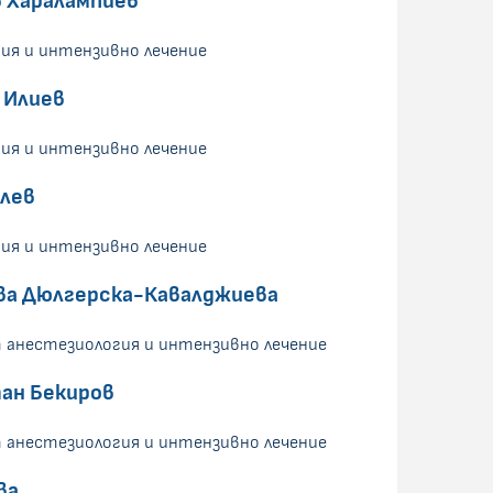
в Харалампиев
ия и интензивно лечение
 Илиев
ия и интензивно лечение
елев
ия и интензивно лечение
ва Дюлгерска-Кавалджиева
 анестезиология и интензивно лечение
ан Бекиров
 анестезиология и интензивно лечение
ва