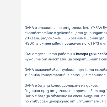
ОАИЛ е стационарно отделение към УМБАЛ Бур
съответствие с действащото законодателст
20 легла, разположени в 6 реанимационни за
НЗОК за интензивни процедури по КП №3 и 4.
Към отделението работи и
камера за хиперб
нуждите от анестезии за оперативните се
ОАИЛ съществуваи функционира като поливал
зъвршва консултативна помощ на територият
ОАИЛ е база за кондициониране на донор.
Годишно през отделението преминават над 1
ОАИЛ е база за обучение на специализанти по
по утвърден ценоразпис от изпълнителния д