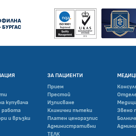
ОФИЛНА
- БУРГАС
МАЦИЯ
ЗА ПАЦИЕНТИ
МЕДИЦ
Прием
Консул
нти
Престой
Отделе
на купувача
Изписване
Медици
а работа
Клинични пътеки
Звено 
ри и връзки
Платен ценоразпис
Болнич
Административни
Админи
ТЕЛК