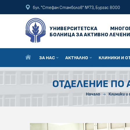
ПРЕСКОЧИ КЪМ ОСНОВНОТО СЪДЪРЖАНИЕ НА СТРАНИЦАТА
ПРЕСКОЧИ ДО КОНТЕКСТНОТО МЕНЮ
бул. "Стефан Стамболов" №73, Бургас 8000
УНИВЕРСИТЕТСКА
МНОГО
БОЛНИЦА ЗА АКТИВНО ЛЕЧЕНИ
ЗА НАС
АКТУАЛНО
КЛИНИКИ И О
ОТДЕЛЕНИЕ ПО 
Начало
Клиники и