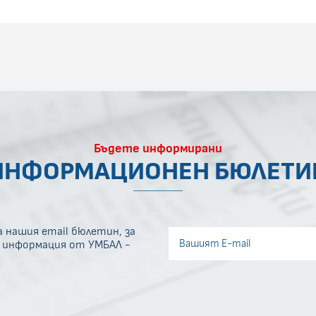
Бъдете информирани
ИНФОРМАЦИОНЕН БЮЛЕТИ
 нашия email бюлетин, за
Invisible recaptcha
а информация от УМБАЛ -
Error if any