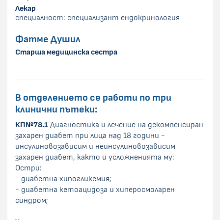
Лекар
специалност: специализант ендокринология
Фатме Душил
Старша медицинска сестра
В отделението се работи по три
клинични пътеки:
КП№78.1
Диагностика и лечение на декомпенсиран
захарен диабет при лица над 18 години -
инсулиновозависим и неинсулиновозависим
захарен диабет, както и усложненията му:
Остри:
- диабетна хипогликемия;
- диабетна кетоацидоза и хиперосмоларен
синдром;