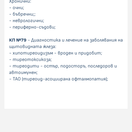
Хронични:
- очни;
- бъбречни;;
- неврологични;
- периферно-съдови;
КП №79
- Диагностика и лечение на заболявания на
щитовидната жлеза:
- хипотиреоидизъм - вроден и придобит;
- тиреотоксикоза;
- тиреодити - остър, подосторъ, последоров и
автоимунен;
- ТАО (тиреоид-асоциирана офталмопатия);