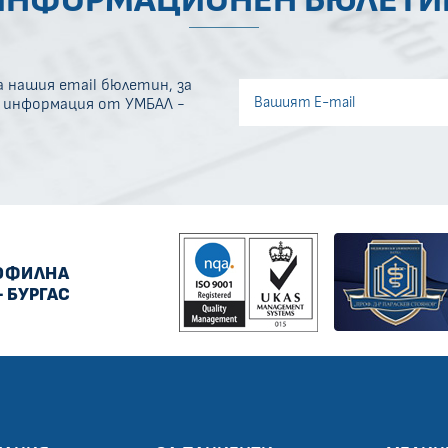
ИНФОРМАЦИОНЕН БЮЛЕТИ
 нашия email бюлетин, за
Invisible recaptcha
а информация от УМБАЛ -
Error if any
ОФИЛНА
- БУРГАС