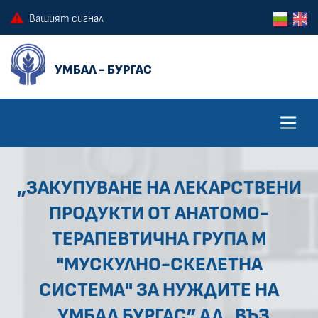
ПРЕСКОЧИ КЪМ ОСНОВНОТО СЪДЪРЖАНИЕ НА СТРАНИЦАТА
ПРЕСКОЧИ ДО КОНТЕКСТНОТО МЕНЮ
Вашият сигнал
„ЗАКУПУВАНЕ НА ЛЕКАРСТВЕНИ
ПРОДУКТИ ОТ АНАТОМО-
ТЕРАПЕВТИЧНА ГРУПА М
"МУСКУЛНО-СКЕЛЕТНА
СИСТЕМА" ЗА НУЖДИТЕ НА
„УМБАЛ БУРГАС” АД, ВЪЗ